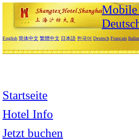
Mobile 
Deutsc
English
简体中文
繁體中文
日本語
한국어
Deutsch
Français
Itali
Startseite
Hotel Info
Jetzt buchen