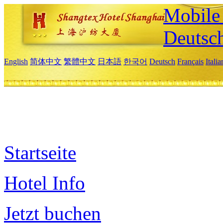
Mobile 
Deutsc
English
简体中文
繁體中文
日本語
한국어
Deutsch
Français
Itali
Startseite
Hotel Info
Jetzt buchen