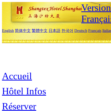
Versio
Françai
English
简体中文
繁體中文
日本語
한국어
Deutsch
Français
Itali
Accueil
Hôtel Infos
Réserver