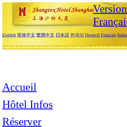
Versio
Françai
English
简体中文
繁體中文
日本語
한국어
Deutsch
Français
Itali
Accueil
Hôtel Infos
Réserver