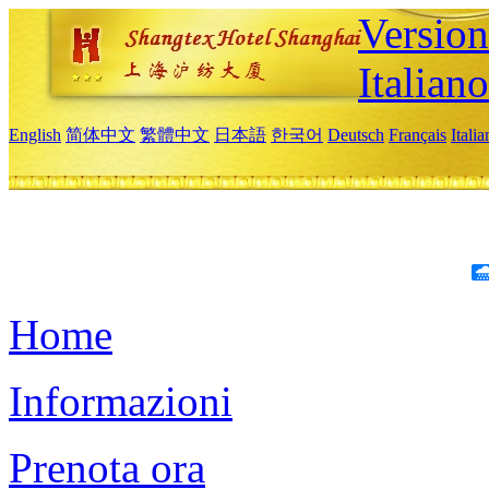
Version
Italiano
English
简体中文
繁體中文
日本語
한국어
Deutsch
Français
Itali
Home
Informazioni
Prenota ora