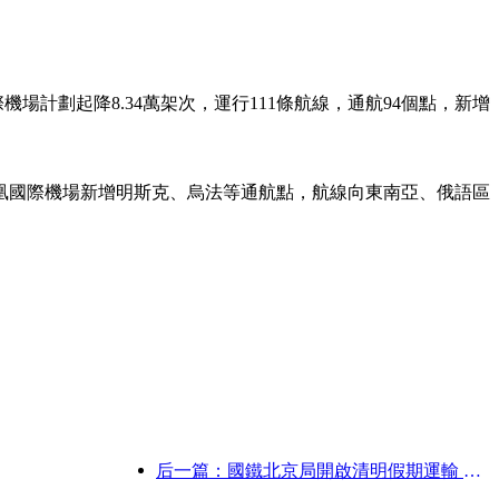
場計劃起降8.34萬架次，運行111條航線，通航94個點，新增
。
凰國際機場新增明斯克、烏法等通航點，航線向東南亞、俄語區
后一篇：國鐵北京局開啟清明假期運輸 預計發送旅客737萬人次