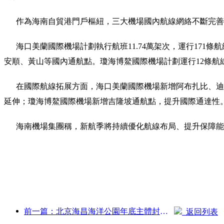
作為海南自貿港門戶樞紐，三大機場國內航線網絡不斷完善
海口美蘭國際機場計劃執行航班11.74萬架次，運行171條航
安順、黃山等國內通航點。瓊海博鰲國際機場計劃運行12條航
在國際航線拓展方面，海口美蘭國際機場新增阿布扎比、迪拜
延伸；瓊海博鰲國際機場新增吉隆坡通航點，提升國際通達性
海南機場集團稱，新航季將持續優化航線布局、提升保障能
前一篇：北京海昌海洋公園年底主體封頂 預計2027年建成開放
返回列表