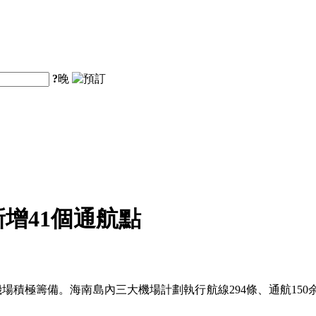
?
晚
增41個通航點
機場積極籌備。海南島內三大機場計劃執行航線294條、通航150