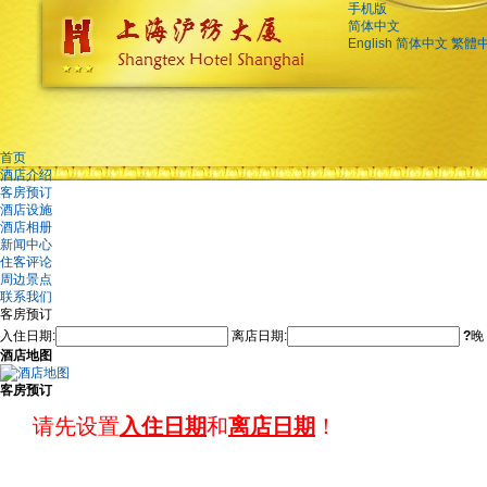
手机版
简体中文
English
简体中文
繁體
首页
酒店介绍
客房预订
酒店设施
酒店相册
新闻中心
住客评论
周边景点
联系我们
客房预订
入住日期:
离店日期:
?
晚
酒店地图
客房预订
请先设置
入住日期
和
离店日期
！