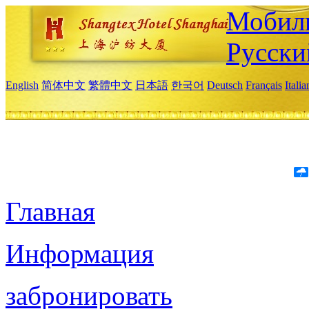
Мобиль
Русски
English
简体中文
繁體中文
日本語
한국어
Deutsch
Français
Itali
Главная
Информация
забронировать